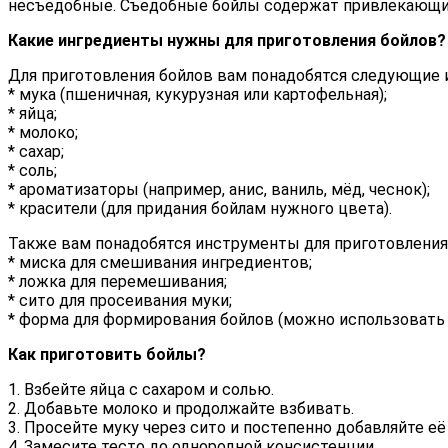
несъедобные. Съедобные бойлы содержат привлекающие
Какие ингредиенты нужны для приготовления бойлов?
Для приготовления бойлов вам понадобятся следующие 
* мука (пшеничная, кукурузная или картофельная);
* яйца;
* молоко;
* сахар;
* соль;
* ароматизаторы (например, анис, ваниль, мёд, чеснок);
* красители (для придания бойлам нужного цвета).
Также вам понадобятся инструменты для приготовления
* миска для смешивания ингредиентов;
* ложка для перемешивания;
* сито для просеивания муки;
* форма для формирования бойлов (можно использовать
Как приготовить бойлы?
1. Взбейте яйца с сахаром и солью.
2. Добавьте молоко и продолжайте взбивать.
3. Просейте муку через сито и постепенно добавляйте е
4. Замесите тесто до однородной консистенции.