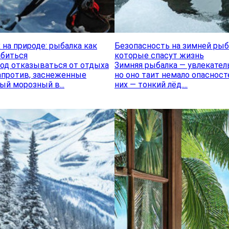
на природе: рыбалка как
Безопасность на зимней рыба
абиться
которые спасут жизнь
вод отказываться от отдыха
Зимняя рыбалка — увлекатель
Напротив, заснеженные
но оно таит немало опасносте
ый морозный в...
них — тонкий лёд....