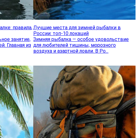
лке: правила,
Лучшие места для зимней рыбалки в
России: топ-10 локаций
ное занятие,
Зимняя рыбалка — особое удовольствие
й. Главная из
для любителей тишины, морозного
воздуха и азартной ловли. В Ро...