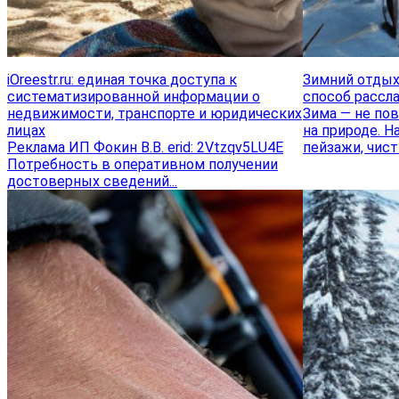
iOreestr.ru: единая точка доступа к
Зимний отдых 
систематизированной информации о
способ рассл
недвижимости, транспорте и юридических
Зима — не по
лицах
на природе. 
Реклама ИП Фокин В.В. erid: 2Vtzqv5LU4E
пейзажи, чист
Потребность в оперативном получении
достоверных сведений...