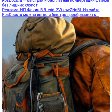
RosDocs.ru — быстрая и бесплатная конвертация файлов
без лишних хлопот
Реклама. ИП Фокин В.В. erid: 2VtzqwZNgBL На сайте
RosDocs.ru можно легко и быстро преобразовать ...