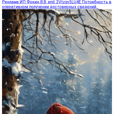
Реклама ИП Фокин В.В. erid: 2Vtzqv5LU4E Потребность в
оперативном получении достоверных сведений...