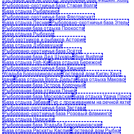
Рыболовно-охотничья база Старая Волга
База отдыха Рыбалкино
Рыболовно-охотничья база Флотраскат
База отдыха Лесная
Рыболовно-охотничья база Этель
Рыболовная база отдыха Прокоста
База отдыха Рыбоход
Клуб охотников и рыбаков Астория
База отдыха Дубравушка
Рыболовно-охотничья база Осётр
Рыболовная база Дед Щукарь
River Bushma
База отдыха Fish-Ka
База отдыха Бережок
Рыболовно-охотничья база Хищник
Усадьба Бороздиновская
Гостевой дом Кигач Хаус
дача
База отдыха Волга-Дельта
База отдыха Маково
Рыболовная база Остров Колочный
Рыболовная база отдыха Пеней
Рыболовная база Московская
База отдыха Удача Плюс
База отдыха Забава
Тур с проживанием на речной яхте
Рыболовно-охотничья база Застава
Рыболовно-охотничья база Розовый фламинго
База отдыха Надежда
Рыболовная база Усадьба Бороздиновская
База отдыха Раскаты Каспия
Гостевой дом Рыбка