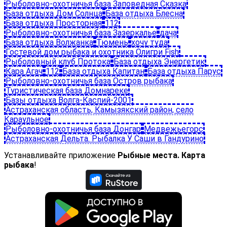
Рыболовно-охотничья база Заповедная Сказка
База отдыха Дом Солнца
База отдыха Блесна
База отдыха Просторная
112
Рыболовно-охотничья база Зазеркалье
дача
База отдыха Волжанка
Тюмень
хочу туда
Гостевой дом рыбака и охотника Олигри Fish
Рыболовный клуб Протока
База отдыха Энергетик
Кара Агач
112
База отдыха Капитан
База отдыха Парус
Рыболовно-охотничья база Остров рыбака
Туристическая база Домнареке
Базы отдыха Волга-Каспий-2001
Астраханская область, Камызякский район, cело
Караульное
Рыболовно-охотничья база Донгар
Медвежьегорс
Астраханская Дельта. Рыбалка У Саши в Гандурино
Устанавливайте приложение
Рыбные места. Карта
рыбака
!