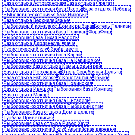
База отдыха Астраханская
База отдыха Фрегат
Рыболовно-охотничья база Якорь
База отдыха Лебедь
РЫболовно-охотничья база Низовье
База отдыха Верхнелебяжье
Рыболовный комплекс Домик рыбака
Ботель Пеликан
Рыболовно-охотничья база Пеликан
ФораФиш
Рыболовная база Тихая Радость
База отдыха Дарданеллы
дача
Туристический клуб Зюйд-вест
Рыболовно-охотничья база Карай
Рыболовно-охотничья база На Калиновке
Рыболовная база отдыха Камышовый рай
База отдыха Прохладная
Отель Серебряная Дельта
База отдыха Fish Sense
У Константина
рбыкк
Рыболовно-охотничья база Новинская
База отдыха Ивушка
Рыболовная база Компас
База отдыха Макар
Рыболовно-охотничья база Цитадель
Рыболовно-охотничья база Рыбацкий стан
Рыболовная база отдыха Дом в дельте
Турбаза Приветливая
Рыболовная база отдыха Ривер Хаус
Рыболовно-охотничий клуб Альпийская деревня
Гостевой дом на Волге
Рыболовная база Фишинг Холл