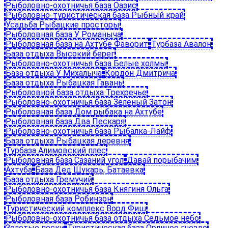
Рыболовно-охотничья база Оазис
Рыболовно-туристическая база Рыбный край
Усадьба Рыбацкие просторы
Рыболовная база У Романыча
Рыболовная база на Ахтубе Фаворит
Турбаза Авалон
База отдыха Высокий берег
Рыболовно-охотничья база Белые холмы
База отдыха У Михалыча
Кордон Дмитрича
База отдыха Рыбацкая Гавань
Рыболовной база отдыха Трехречье
Рыболовно-охотничья база Зелёный Затон
Рыболовная база Дом рыбака на Ахтубе
Рыболовная база Два Пескаря
Рыболовно-охотничья база Рыбалка-Лайф
База отдыха Рыбацкая деревня
Турбаза Алимовский плес
Рыболовная база Сазаний угол
Давай порыбачим
Ахтуба
База Дед Щукарь, Батаевка
База отдыха Гремучий
Рыболовно-охотничья база Княгиня Ольга
Рыболовная база Робинзон
Туристический комплекс Ворд Фиш
Рыболовно-охотничья база отдыха Седьмое небо
Золотые пески
Туристическая база Орлиное гнездо