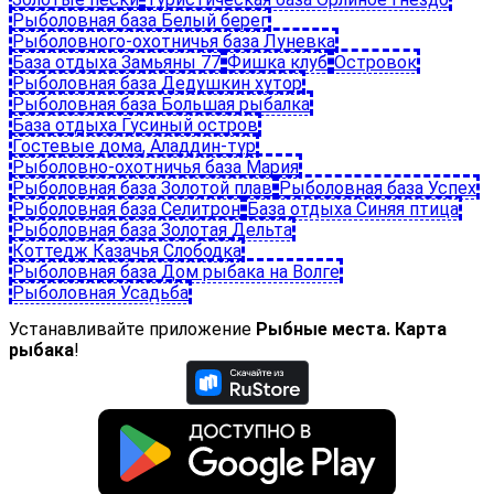
Рыболовная база Белый берег
Рыболовного-охотничья база Луневка
База отдыха Замьяны 77
Фишка клуб
Островок
Рыболовная база Дедушкин хутор
Рыболовная база Большая рыбалка
База отдыха Гусиный остров
Гостевые дома, Аладдин-тур
Рыболовно-охотничья база Мария
Рыболовная база Золотой плав
Рыболовная база Успех
Рыболовная база Селитрон
База отдыха Синяя птица
Рыболовная база Золотая Дельта
Коттедж Казачья Слободка
Рыболовная база Дом рыбака на Волге
Рыболовная Усадьба
Устанавливайте приложение
Рыбные места. Карта
рыбака
!