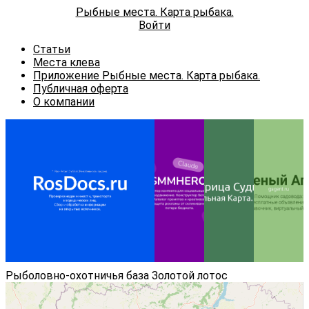
Рыбные места. Карта рыбака.
Войти
Статьи
Места клева
Приложение Рыбные места. Карта рыбака.
Публичная оферта
О компании
Реклама ИП
Фокин В.В.
erid:
2VtzqxXgJ1P
Рыболовно-охотничья база Золотой лотос