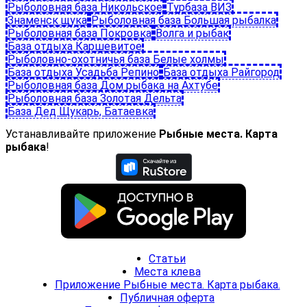
Рыболовная база Никольское
Турбаза ВИЗ
Знаменск щука
Рыболовная база Большая рыбалка
Рыболовная база Покровка
Волга и рыбак
База отдыха Каршевитое
Рыболовно-охотничья база Белые холмы
База отдыха Усадьба Репино
База отдыха Райгород
Рыболовная база Дом рыбака на Ахтубе
Рыболовная база Золотая Дельта
База Дед Щукарь, Батаевка
Устанавливайте приложение
Рыбные места. Карта
рыбака
!
Статьи
Места клева
Приложение Рыбные места. Карта рыбака.
Публичная оферта