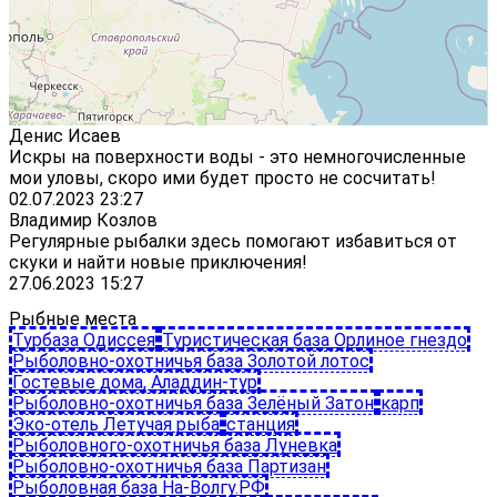
Денис Исаев
Искры на поверхности воды - это немногочисленные
мои уловы, скоро ими будет просто не сосчитать!
02.07.2023 23:27
Владимир Козлов
Регулярные рыбалки здесь помогают избавиться от
скуки и найти новые приключения!
27.06.2023 15:27
Рыбные места
Турбаза Одиссея
Туристическая база Орлиное гнездо
Рыболовно-охотничья база Золотой лотос
Гостевые дома, Аладдин-тур
Рыболовно-охотничья база Зелёный Затон
карп
Эко-отель Летучая рыба
станция
Рыболовного-охотничья база Луневка
Рыболовно-охотничья база Партизан
Рыболовная база На-Волгу.РФ